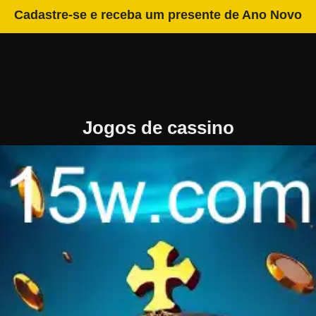
Cadastre-se e receba um presente de Ano Novo
Jogos de cassino