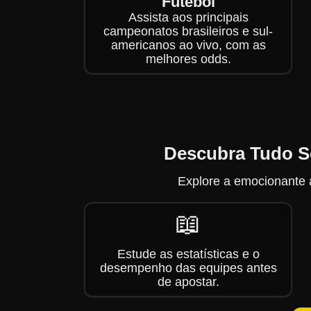
Futebol
Assista aos principais
campeonatos brasileiros e sul-
americanos ao vivo, com as
melhores odds.
Descubra Tudo S
Explore a emocionante 
📖
Estude as estatísticas e o
desempenho das equipes antes
de apostar.