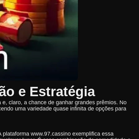
o e Estratégia
 e, claro, a chance de ganhar grandes prêmios. No
cendo uma variedade quase infinita de opções para
 A plataforma www.97.cassino exemplifica essa