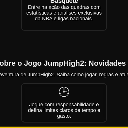
Basquete
Entre na ação das quadras com
estatísticas e análises exclusivas
da NBA e ligas nacionais.
obre o Jogo JumpHigh2: Novidades 
aventura de JumpHigh2. Saiba como jogar, regras e atua
🕒
Jogue com responsabilidade e
defina limites claros de tempo e
gasto.