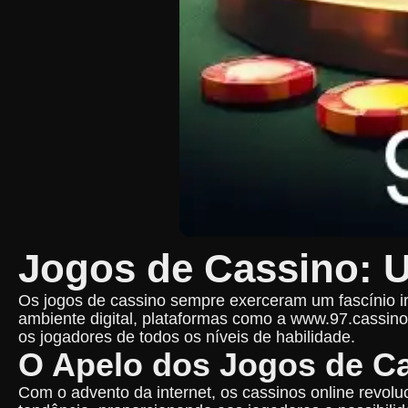
Jogos de Cassino: 
Os jogos de cassino sempre exerceram um fascínio ir
ambiente digital, plataformas como a www.97.cassino
os jogadores de todos os níveis de habilidade.
O Apelo dos Jogos de Ca
Com o advento da internet, os cassinos online revol