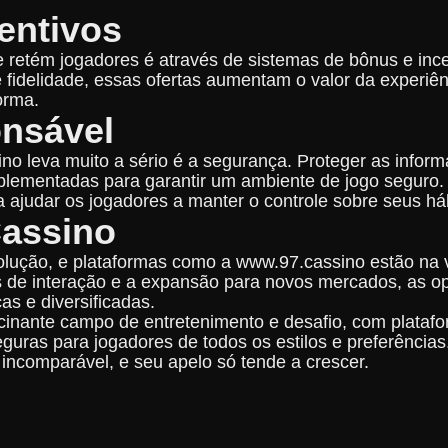
entivos
e retém jogadores é através de sistemas de bônus e inc
fidelidade, essas ofertas aumentam o valor da experiênc
orma.
nsável
ino leva muito a sério é a segurança. Proteger as infor
plementadas para garantir um ambiente de jogo seguro.
a ajudar os jogadores a manter o controle sobre seus há
Cassino
volução, e plataformas como a www.97.cassino estão n
s de interação e a expansão para novos mercados, as opo
as e diversificadas.
inante campo de entretenimento e desafio, com platafo
guras para jogadores de todos os estilos e preferênci
 incomparável, e seu apelo só tende a crescer.