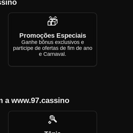
ssino
🎁
Promoções Especiais
Ganhe bônus exclusivos e
participe de ofertas de fim de ano
e Carnaval.
m a www.97.cassino
🎾