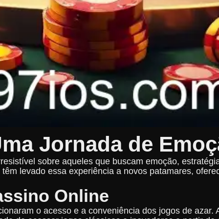
Uma Jornada de Emoçã
resistível sobre aqueles que buscam emoção, estratégia
 têm levado essa experiência a novos patamares, ofere
ssino Online
ucionaram o acesso e a conveniência dos jogos de azar.