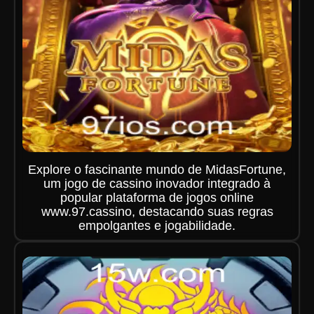
Explore o fascinante mundo de MidasFortune,
um jogo de cassino inovador integrado à
popular plataforma de jogos online
www.97.cassino, destacando suas regras
empolgantes e jogabilidade.