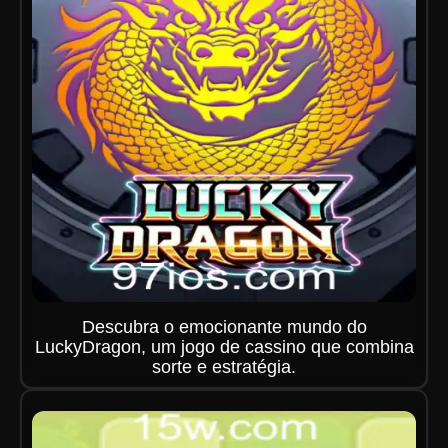
Descubra o emocionante mundo do
LuckyDragon, um jogo de cassino que combina
sorte e estratégia.