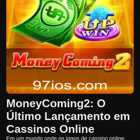
MoneyComing2: O
Último Lançamento em
Cassinos Online
Em um mundo onde os jogos de cassino online