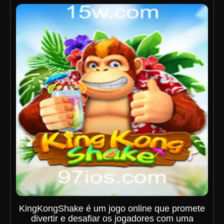
KingKongShake é um jogo online que promete
divertir e desafiar os jogadores com uma