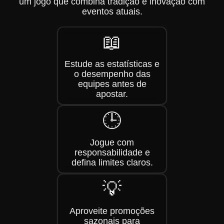
um jogo que combina tradição e inovação com
eventos atuais.
📖
Estude as estatísticas e
o desempenho das
equipes antes de
apostar.
🕒
Jogue com
responsabilidade e
defina limites claros.
💡
Aproveite promoções
sazonais para