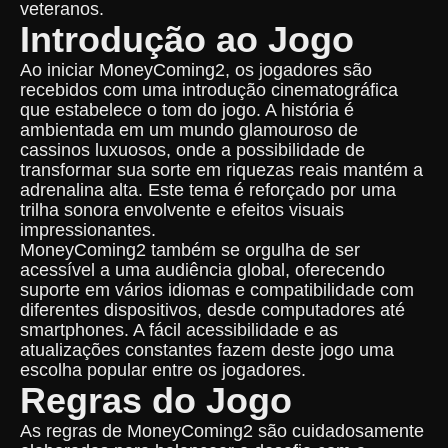
veteranos.
Introdução ao Jogo
Ao iniciar MoneyComing2, os jogadores são
recebidos com uma introdução cinematográfica
que estabelece o tom do jogo. A história é
ambientada em um mundo glamouroso de
cassinos luxuosos, onde a possibilidade de
transformar sua sorte em riquezas reais mantém a
adrenalina alta. Este tema é reforçado por uma
trilha sonora envolvente e efeitos visuais
impressionantes.
MoneyComing2 também se orgulha de ser
acessível a uma audiência global, oferecendo
suporte em vários idiomas e compatibilidade com
diferentes dispositivos, desde computadores até
smartphones. A fácil acessibilidade e as
atualizações constantes fazem deste jogo uma
escolha popular entre os jogadores.
Regras do Jogo
As regras de MoneyComing2 são cuidadosamente