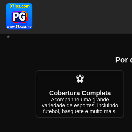
❄
❄
Por 
❄
⚽
Cobertura Completa
Acompanhe uma grande
variedade de esportes, incluindo
futebol, basquete e muito mais.