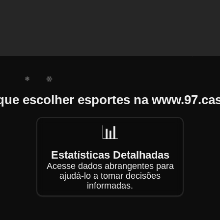
❄
❄
❄
que escolher esportes na www.97.ca
❄
❄
📊
❄
Estatísticas Detalhadas
Acesse dados abrangentes para
ajudá-lo a tomar decisões
informadas.