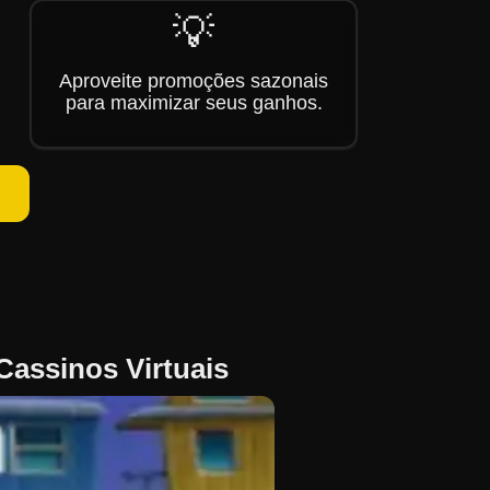
💡
Aproveite promoções sazonais
para maximizar seus ganhos.
Cassinos Virtuais