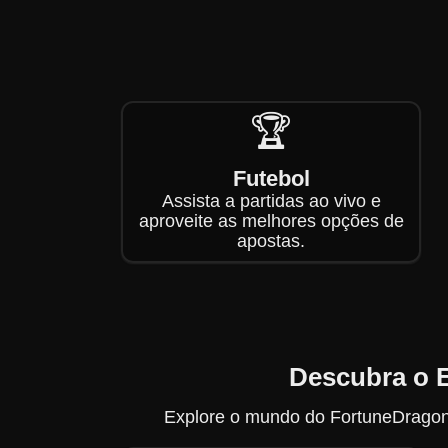
🏆
Futebol
Assista a partidas ao vivo e
aproveite as melhores opções de
apostas.
Descubra o 
Explore o mundo do FortuneDragon,