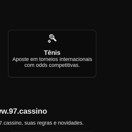
🎾
Tênis
Aposte em torneios internacionais
com odds competitivas.
w.97.cassino
.cassino, suas regras e novidades.