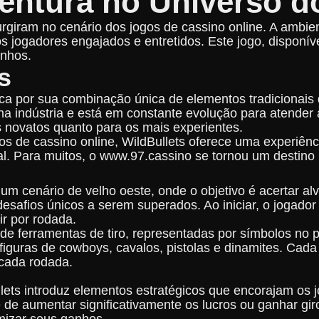
entura no Universo d
urgiram no cenário dos jogos de cassino online. A ambi
 jogadores engajados e entretidos. Este jogo, disponív
anhos.
s
ca por sua combinação única de elementos tradicionais 
a indústria e está em constante evolução para atender
es novatos quanto para os mais experientes.
 de cassino online, WildBullets oferece uma experiênci
al. Para muitos, o www.97.cassino se tornou um destino
um cenário de velho oeste, onde o objetivo é acertar a
esafios únicos a serem superados. Ao iniciar, o jogado
ir por rodada.
 de ferramentas de tiro, representadas por símbolos no pa
iguras de cowboys, cavalos, pistolas e dinamites. Cad
cada rodada.
Bullets introduz elementos estratégicos que encorajam os
de aumentar significativamente os lucros ou ganhar giro