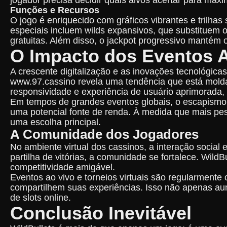
jogador precisa decidir quais alvos acertar para max
Funções e Recursos
O jogo é enriquecido com gráficos vibrantes e trilha
especiais incluem wilds expansivos, que substituem
gratuitas. Além disso, o jackpot progressivo mantém
O Impacto dos Eventos A
A crescente digitalização e as inovações tecnológica
www.97.cassino revela uma tendência que está moldand
responsividade e experiência de usuário aprimorada, 
Em tempos de grandes eventos globais, o escapismo p
uma potencial fonte de renda. À medida que mais pes
uma escolha principal.
A Comunidade dos Jogadores
No ambiente virtual dos cassinos, a interação socia
partilha de vitórias, a comunidade se fortalece. Wild
competitividade amigável.
Eventos ao vivo e torneios virtuais são regularmente
compartilhem suas experiências. Isso não apenas aum
de slots online.
Conclusão Inevitável