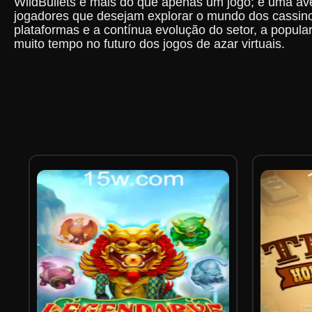
WildBullets é mais do que apenas um jogo; é uma ave
jogadores que desejam explorar o mundo dos cassinos
plataformas e a contínua evolução do setor, a popul
muito tempo no futuro dos jogos de azar virtuais.