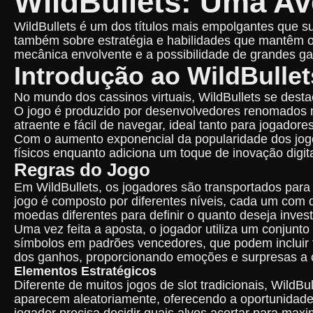
WildBullets: Uma Av
WildBullets é um dos títulos mais empolgantes que s
também sobre estratégia e habilidades que mantêm os
mecânica envolvente e a possibilidade de grandes g
Introdução ao WildBullet
No mundo dos cassinos virtuais, WildBullets se desta
O jogo é produzido por desenvolvedores renomados n
atraente e fácil de navegar, ideal tanto para jogador
Com o aumento exponencial da popularidade dos jogos
físicos enquanto adiciona um toque de inovação digit
Regras do Jogo
Em WildBullets, os jogadores são transportados para 
jogo é composto por diferentes níveis, cada um com d
moedas diferentes para definir o quanto deseja invest
Uma vez feita a aposta, o jogador utiliza um conjunto
símbolos em padrões vencedores, que podem incluir f
dos ganhos, proporcionando emoções e surpresas a 
Elementos Estratégicos
Diferente de muitos jogos de slot tradicionais, Wild
aparecem aleatoriamente, oferecendo a oportunidade 